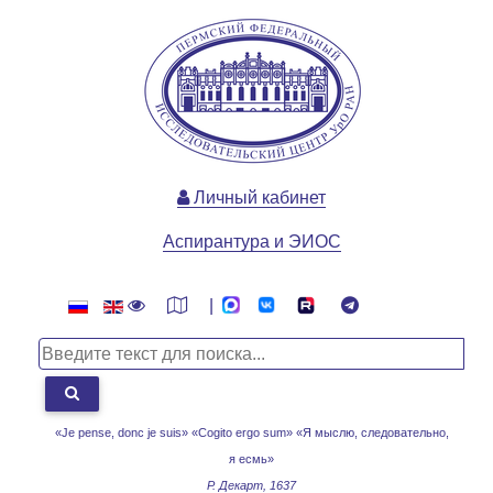
Личный кабинет
Аспирантура и ЭИОС
|
«Je pense, donc je suis» «Cogito ergo sum»
«Я мыслю, следовательно,
я есмь»
Р. Декарт, 1637