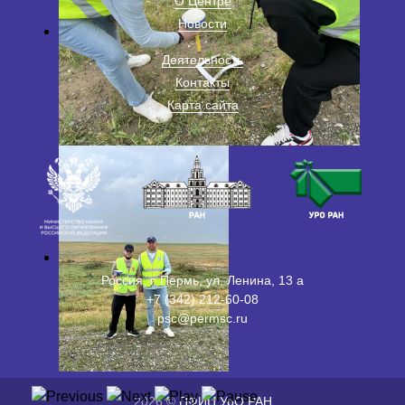
О Центре
Новости
Деятельность
Контакты
Карта сайта
Россия, г. Пермь, ул. Ленина, 13 а
+7 (342) 212-60-08
psc@permsc.ru
2026 ©
ПФИЦ УрО РАН