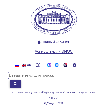
Личный кабинет
Аспирантура и ЭИОС
|
«Je pense, donc je suis» «Cogito ergo sum»
«Я мыслю, следовательно,
я есмь»
Р. Декарт, 1637