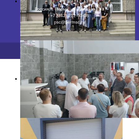
Россия, г. Пермь, ул. Ленина, 13 а
+7 (342) 212-60-08
psc@permsc.ru
2026 ©
ПФИЦ УрО РАН