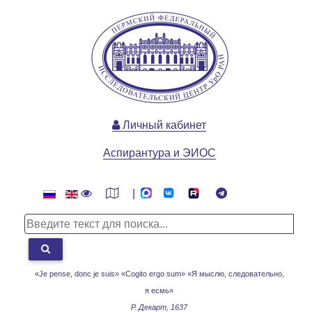
Личный кабинет
Аспирантура и ЭИОС
|
«Je pense, donc je suis» «Cogito ergo sum»
«Я мыслю, следовательно,
я есмь»
Р. Декарт, 1637