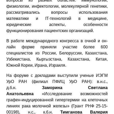
вопросы из разных областей: иммунологии,
физиологии, инфектологии, молекулярной генетики,
рассматривались вопросы использования
математики и IT-технологий в медицине,
юридические аспекты, особенности
функционирования пациентских организаций.
В работе международного конгресса в очной и он-
лайн форме приняли участие более 600
специалистов из России, Белоруссии, Казахстана,
Узбекистана, Кыргызстана, Казахстана, Китая,
Южной Кореи, Ирана, Израиля.
На форуме с докладами выступили ученые ИЭГМ
УрО РАН (филиал ПФИЦ УрО РАН): в.н.с.,
д.б.н.
Заморина Светлана
Анатольевна
«Исследование возможностей
графен-индуцированной гипертермии на клеточных
линиях рака молочной железы» (Грант РНФ 25-15-
00198), н.с., к.б.н.
Тимганова Валерия