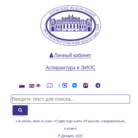
Личный кабинет
Аспирантура и ЭИОС
|
«Je pense, donc je suis» «Cogito ergo sum»
«Я мыслю, следовательно,
я есмь»
Р. Декарт, 1637