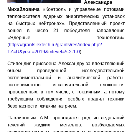
Александра
Михайловича
«Контроль и управление потоками
теплоносителя ядерных энергетических установок
на быстрых нейтронах». Представленный проект
вошел в число 21 победителя направления
«Ядерные технологии»
(
https://grants.extech.ru/grants/res/index.php?
TZ=U&year=2019&mlevel=5-2-1-0
).
Стипендия присвоена Александру за впечатляющий
объем проведенной исследовательской
экспериментальной и аналитической работы,
экспериментов исключительной сложности,
проведенных, в том числе, с токсичным, а потому
требующим соблюдения особых правил техники
безопасности, жидким натрием.
Павлиновым А.М. проводился ряд исследований
течений жидких металлов, возбуждаемых
электромагнитным, конвективным и инерционным