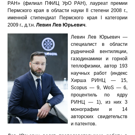
РАН» (филиал ПФИЦ УрО РАН), лауреат премии
Пермского края в области науки II степени 2008 г.,
именной стипендиат Пермского края I категории
2009 г., д.т.н.
Левин Лев Юрьевич
.
Левин Лев Юрьевич —
специалист в области
рудничной вентиляции,
газодинамики и горной
теплофизики, автор 193
научных работ (индекс
Хирша РИНЦ — 15,
Scopus — 9, WoS — 6,
процентиль по ядру
РИНЦ — 1), из них 3
монографии и 14
авторских свидетельств
и патентов.