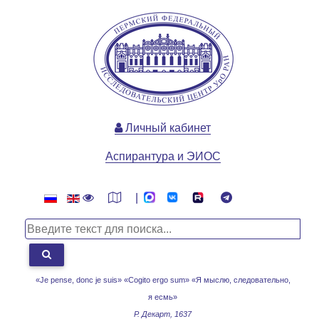
Личный кабинет
Аспирантура и ЭИОС
|
«Je pense, donc je suis» «Cogito ergo sum»
«Я мыслю, следовательно,
я есмь»
Р. Декарт, 1637