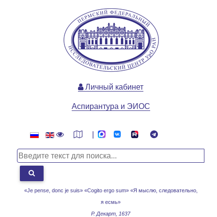
Личный кабинет
Аспирантура и ЭИОС
|
«Je pense, donc je suis» «Cogito ergo sum»
«Я мыслю, следовательно,
я есмь»
Р. Декарт, 1637