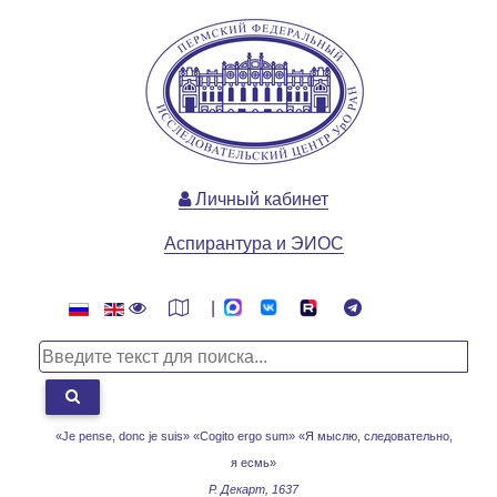
Личный кабинет
Аспирантура и ЭИОС
|
«Je pense, donc je suis» «Cogito ergo sum»
«Я мыслю, следовательно,
я есмь»
Р. Декарт, 1637