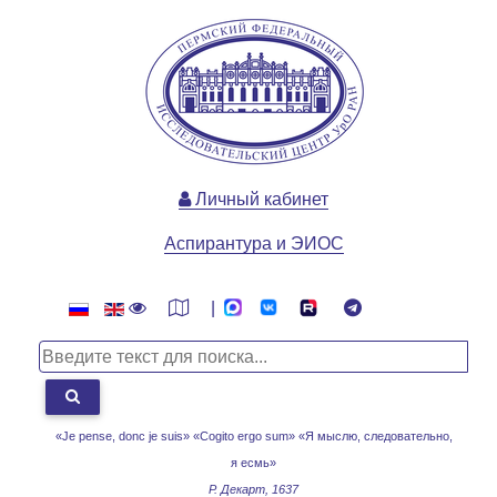
Личный кабинет
Аспирантура и ЭИОС
|
«Je pense, donc je suis» «Cogito ergo sum»
«Я мыслю, следовательно,
я есмь»
Р. Декарт, 1637