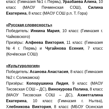
класс (Гимназия №1 г. Пермь),
Уразбаева Алина
, 10
класс (МАОУ Печменская СОШ),
Силина
Екатерина
, 8 класс (МАОУ СОШ р.п. Т. Гора)
«Русская словесность»
Победитель:
Инкина Мария
, 10 класс (Гимназия г.
Чайковского)
Призёры:
Алфеева Виктория
, 11 класс (Гимназия
№4 г. Пермь) и
Чугайнова Есения
, 7 класс
(Кочёвская СОШ)
«Культурология»
Победитель:
Асанова Анастасия
, 8 класс (Гимназия
№2 г. Соликамска)
Призёры:
Копорушкина Лидия
, 9 класс (МАОУ
Тисовская СОШ – ДС),
Винокурова Полина
, 8 класс
(МАОУ Тисовская СОШ – ДС),
Ахметгалина
Екатерина
, 10 класс (Гимназия г. Нытва),
Х
лебникова Виктория
, 8 класс (МБОУ Осинская