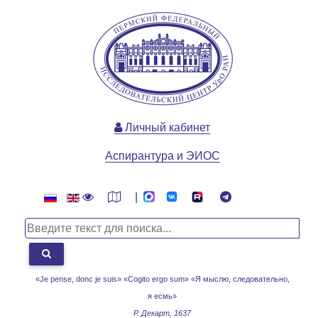
Личный кабинет
Аспирантура и ЭИОС
|
«Je pense, donc je suis» «Cogito ergo sum»
«Я мыслю, следовательно,
я есмь»
Р. Декарт, 1637