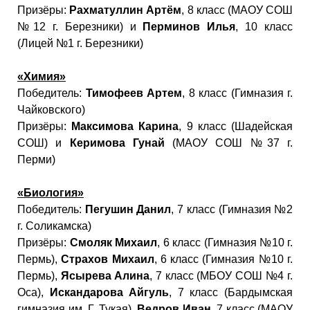
Призёры:
Рахматуллин Артём
, 8 класс (МАОУ СОШ
№12 г. Березники) и
Перминов Илья
, 10 класс
(Лицей №1 г. Березники)
«Химия»
Победитель:
Тимофеев Артем
, 8 класс (Гимназия г.
Чайковского)
Призёры:
Максимова Карина
, 9 класс (Шадейская
СОШ) и
Керимова Гунай
(МАОУ СОШ №37 г.
Перми)
«Биология»
Победитель:
Пегушин Данил
, 7 класс (Гимназия №2
г. Соликамска)
Призёры:
Смоляк Михаил
, 6 класс (Гимназия №10 г.
Пермь),
Страхов Михаил
, 6 класс (Гимназия №10 г.
Пермь),
Ясырева Алина
, 7 класс (МБОУ СОШ №4 г.
Оса),
Искандарова Айгуль
, 7 класс (Бардымская
гимназия им. Г. Тукая),
Ведров Иван
, 7 класс (МАОУ