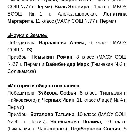
СОШ №77 г. Перми),
Виль Эльвира
, 11 класс (МБОУ
БСОШ №1 г. Александровска),
Лопатина
Маргарита
, 11 класс (МАОУ СОШ №77 г. Перми)
«Науки о Земле»
Победитель:
Варлашова Алена
, 6 класс (МАОУ
СОШ №93)
Призёры:
Немыкин Роман
, 8 класс (МАОУ СОШ
№37 г. Перми) и
Вайнбендер Марк
(Гимназия №2 г.
Соликамска)
«История и обществознание»
Победители:
Зубкова Софья
, 8 класс (Гимназия г.
Чайковского) и
Черных Иван
, 11 класс (Лицей № 4 г.
Перми)
Призёры:
Баталова Татьяна
, 10 класс (МАОУ СОШ
№41 г. Пермь),
Черепанова Полина
, 10 класс
(Гимназия г. Чайковского),
Подборнова София
, 5