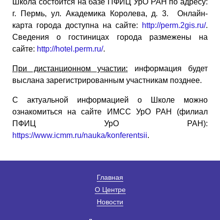
Школа состоится на базе ПФИЦ УрО РАН по адресу:
г. Пермь, ул. Академика Королева, д. 3. Онлайн-
карта города доступна на сайте:
http://perm.2gis.ru/
.
Сведения о гостиницах города размежены на
сайте:
http://hotel.perm.ru/
.
При дистанционном участии:
информация будет
выслана зарегистрированным участникам позднее.
С актуальной информацией о Школе можно
ознакомиться на сайте ИМСС УрО РАН (филиал
ПФИЦ УрО РАН):
https://www.icmm.ru/nauka/konferentsii
.
Главная
О Центре
Новости