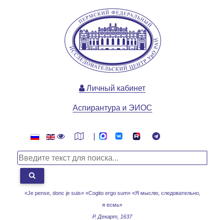
Личный кабинет
Аспирантура и ЭИОС
|
«Je pense, donc je suis» «Cogito ergo sum»
«Я мыслю, следовательно,
я есмь»
Р. Декарт, 1637