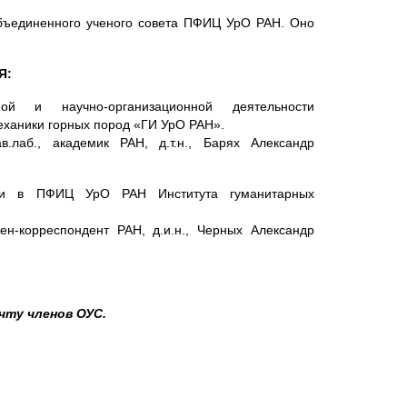
Объединенного ученого совета ПФИЦ УрО РАН. Оно
Я:
й и научно-организационной деятельности
еханики горных пород «ГИ УрО РАН».
ав.лаб., академик РАН, д.т.н., Барях Александр
ии в ПФИЦ УрО РАН Института гуманитарных
лен-корреспондент РАН, д.и.н., Черных Александр
чту членов ОУС.