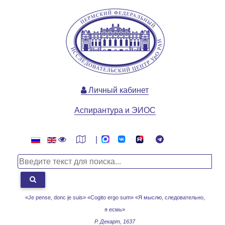
Личный кабинет
Аспирантура и ЭИОС
|
«Je pense, donc je suis» «Cogito ergo sum»
«Я мыслю, следовательно,
я есмь»
Р. Декарт, 1637