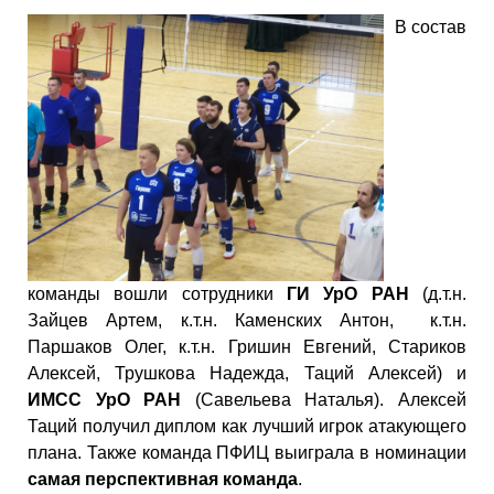
В состав
команды вошли сотрудники
ГИ УрО РАН
(д.т.н.
Зайцев Артем, к.т.н. Каменских Антон, к.т.н.
Паршаков Олег, к.т.н. Гришин Евгений, Стариков
Алексей, Трушкова Надежда, Таций Алексей) и
ИМСС УрО РАН
(Савельева Наталья). Алексей
Таций получил диплом как лучший игрок атакующего
плана. Также команда ПФИЦ выиграла в номинации
самая перспективная команда
.