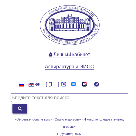
Личный кабинет
Аспирантура и ЭИОС
|
«Je pense, donc je suis» «Cogito ergo sum»
«Я мыслю, следовательно,
я есмь»
Р. Декарт, 1637