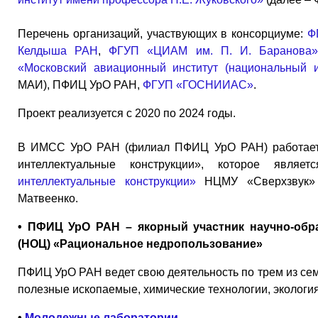
Перечень организаций, участвующих в консорциуме:
Ф
Келдыша РАН
,
ФГУП «ЦИАМ им. П. И. Баранова
«Московский авиационный институт (национальный и
МАИ), ПФИЦ УрО РАН,
ФГУП «ГОСНИИАС»
.
Проект реализуется с 2020 по 2024 годы.
В ИМСС УрО РАН (филиал ПФИЦ УрО РАН) работает с
интеллектуальные конструкции», которое явля
интеллектуальные конструкции»
НЦМУ «Сверхзвук» 
Матвеенко.
• ПФИЦ УрО РАН – якорный участник научно-обр
(НОЦ) «Рациональное недропользование»
ПФИЦ УрО РАН ведет свою деятельность по трем из се
полезные ископаемые, химические технологии, экология
•
Молодежные лаборатории