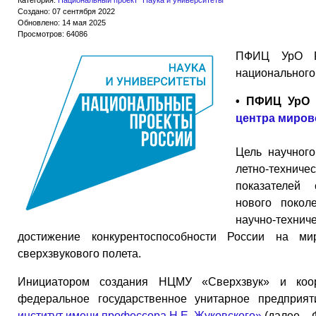
Категория:
Национальный проект "Наука и университеты"
Создано: 07 сентября 2022
Обновлено: 14 мая 2025
Просмотров: 64086
ПФИЦ УрО Р
национального
• ПФИЦ УрО 
центра миров
Цель научного
летно-технич
показателей 
нового покол
научно-техни
достижение конкурентоспособности России на м
сверхзвукового полета.
Инициатором создания НЦМУ «Сверхзвук» и коор
федеральное государственное унитарное предприя
институт имени профессора Н.Е. Жуковского»
(далее –