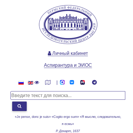
Личный кабинет
Аспирантура и ЭИОС
|
«Je pense, donc je suis» «Cogito ergo sum»
«Я мыслю, следовательно,
я есмь»
Р. Декарт, 1637