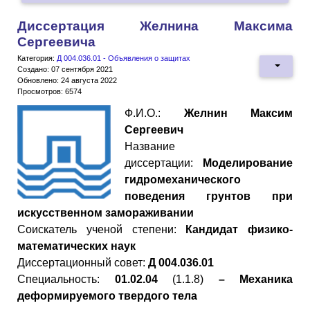
Диссертация Желнина Максима
Сергеевича
Категория:
Д 004.036.01 - Объявления о защитах
Создано: 07 сентября 2021
Обновлено: 24 августа 2022
Просмотров: 6574
Ф.И.О.:
Желнин Максим
Сергеевич
Название
диссертации:
Моделирование
гидромеханического
поведения грунтов при
искусственном замораживании
Cоискатель ученой степени:
Кандидат физико-
математических наук
Диссертационный совет:
Д 004.036.01
Специальность:
01.02.04
(
1.
1
.
8
)
– Механика
деформируемого твердого тела