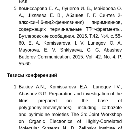
ВАК
Комиссарова Е. А., Лунегов И. В., Майорова О.
А., Шкляева Е. В., Абашев Г. Г. Синтез 2-
алкокси-4,6-ди(2-фенилвинил) пиримидинов,
содержащих терминальные ТТФ-фрагменты.
Бутлеровские сообщения. 2015. Т.42. №4. с. 55-
60. E. A. Komissarova, I. V. Lunegov, O. A.
Mayorova, E. V. Shklyaeva, G. G. Abashev
Butlerov Communication. 2015. Vol. 42. No. 4. P.
55-60.
Тезисы конференций
Bakiev A.N., Komissarova E.A., Lunegov I.V.,
Abashev G.G. Preparation and investigation of the
films prepared on the base of
poly(phenylenevinylenes), including carbazole
and pyrimidine moieties The 3rd Joint Workshop
on Organic Electronics of Highly-Correlated
Molecular Systems N. D. Zelinsky Institute of