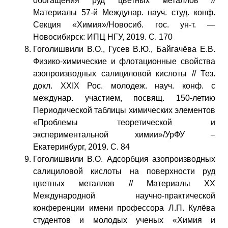
обогащения руд цветных металлов //
Материалы 57-й Междунар. науч. студ. конф.
Секция «Химия»/Новосиб. гос. ун-т. —
Новосибирск: ИПЦ НГУ, 2019. С. 170
Гоголишвили В.О., Гусев В.Ю., Байгачёва Е.В.
Физико-химические и флотационные свойства
азопроизводных салициловой кислоты // Тез.
докл. XXIX Рос. молодеж. науч. конф. с
междунар. участием, посвящ. 150-летию
Периодической таблицы химических элементов
«Проблемы теоретической и
экспериментальной химии»/УрФУ –
Екатеринбург, 2019. С. 84
Гоголишвили В.О. Адсорбция азопроизводных
салициловой кислоты на поверхности руд
цветных металлов // Материалы XX
Международной научно-практической
конференции имени профессора Л.П. Кулёва
студентов и молодых ученых «Химия и