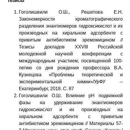
Тезисы
Гоголишвили О.Ш., Решетова Е.Н.
Закономерности хроматографического
разделения энантиомеров гидроксикислот и их
производных на хиральном адсорбенте с
привитым антибиотиком эремомицином //
Тезисы докладов XXVIII Российской
молодежной научной конференции с
международным участием, посвященной 100-
летию со дня рождения профессора В.А.
Кузнецова «Проблемы теоретической и
экспериментальной химии»/УрФУ –
Екатеринбург, 2018. С. 87
Гоголишвили О.Ш. Влияние рН подвижной
фазы на удерживание энантиомеров
гидроксикислот и их производных на
хиральном адсорбенте с привитым
антибиотиком эремомицином // Материалы 57-