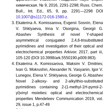
химическая. № 9, 2016, 2291-2298; Russ. Chem.
Bull., Int. Ed., 65, 9, pp. 2291—2298 DOI
10.1007@s11172-016-1580-z.
Ekaterina A. Komissarova, Evgenii Sosnin, Elena
V. Shklyaeva, Irina V. Osorgina, Georgii G.
Abashev Synthesis of novel Y-shaped
asymmetrical conjugated 2,4,6-trisubstituted
pyrimidines and investigation of their optical and
electrochemical properties Arkivoc 2017, part iii,
105-120 (DOI 10.3998/ark.5550190.p009.983).
Ekaterina A. Komissarova, Maksim V. Dmitriev,
Ivan G. Mokrushin, Alexander N. Vasyanin, Igor V.
Lunegov, Elena V. Shklyaeva, George G. Abashev
Novel 2-alkoxy- and 2-alkylthio-substituted
pyrimidines containing 2-(1-methyl-1H-pyrrol-2-
yl)vinyl moieties: optical and electrochemical
properties Mendeleev Communication 2019, vol.
29, issue 1, p.47-49