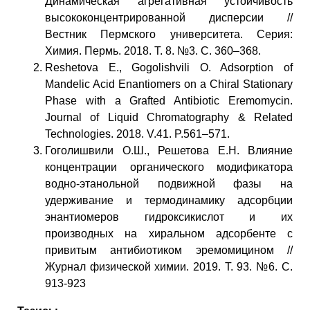
Динамическая агрегативная устойчивость
высококонцентрированной дисперсии //
Вестник Пермского университета. Серия:
Химия. Пермь. 2018. Т. 8. №3. C. 360–368.
Reshetova E., Gogolishvili O. Adsorption of
Mandelic Acid Enantiomers on a Chiral Stationary
Phase with a Grafted Antibiotic Eremomycin.
Journal of Liquid Chromatography & Related
Technologies. 2018. V.41. P.561–571.
Гоголишвили О.Ш., Решетова Е.Н. Влияние
концентрации органического модификатора
водно-этанольной подвижной фазы на
удерживание и термодинамику адсорбции
энантиомеров гидроксикислот и их
производных на хиральном адсорбенте с
привитым антибиотиком эремомицином //
Журнал физической химии. 2019. Т. 93. №6. С.
913-923