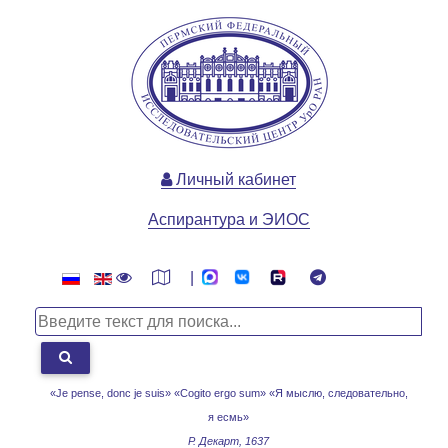
Личный кабинет
Аспирантура и ЭИОС
|
«Je pense, donc je suis» «Cogito ergo sum»
«Я мыслю, следовательно,
я есмь»
Р. Декарт, 1637