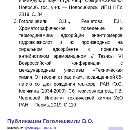
й Междунар. науч. студ. конф. Секция «Химия»/
Новосиб. гос. ун-т. — Новосибирск: ИПЦ НГУ,
2019. С. 84
Гоголишвили О.Ш., Решетова Е.Н.
Хроматографическое поведение и
термодинамика адсорбции энантиомеров
гидроксикислот и их производных на
хиральном адсорбенте с привитым
антибиотиком эремомицином // Тезисы VI
Всероссийской конференции с
международным участием «Техническая
химия. От теории к практике», посвященной 85-
летию со дня рождения чл.-корр. РАН Ю.С.
Клячкина (1934-2000): Сб. тезисов/под ред. Г.В.
Черновой; Институт технической химии УрО
РАН. – Пермь, 2019. С.110
Публикации Гоголишвили В.О.
Категория:
Публикации - 04.06.01