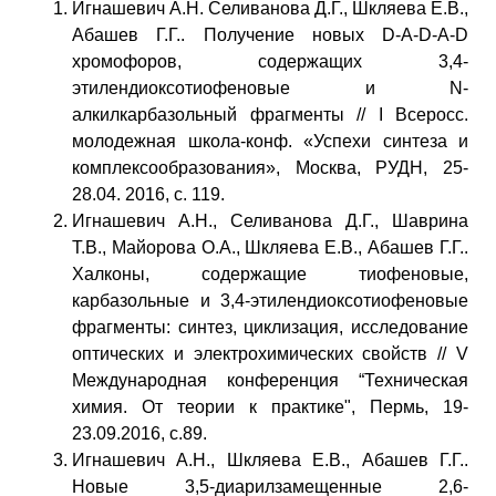
Игнашевич А.Н. Селиванова Д.Г., Шкляева Е.В.,
Абашев Г.Г.. Получение новых D-A-D-A-D
хромофоров, содержащих 3,4-
этилендиоксотиофеновые и N-
алкилкарбазольный фрагменты // I Всеросс.
молодежная школа-конф. «Успехи синтеза и
комплексообразования», Москва, РУДН, 25-
28.04. 2016, с. 119.
Игнашевич А.Н., Селиванова Д.Г., Шаврина
Т.В., Майорова О.А., Шкляева Е.В., Абашев Г.Г..
Халконы, содержащие тиофеновые,
карбазольные и 3,4-этилендиоксотиофеновые
фрагменты: синтез, циклизация, исследование
оптических и электрохимических свойств // V
Международная конференция “Техническая
химия. От теории к практике", Пермь, 19-
23.09.2016, с.89.
Игнашевич А.Н., Шкляева Е.В., Абашев Г.Г..
Новые 3,5-диарилзамещенные 2,6-