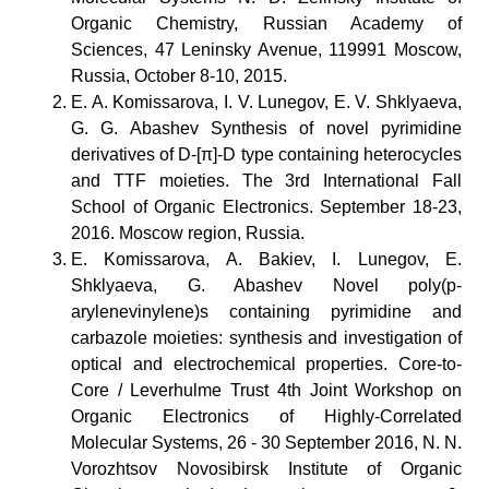
Organic Chemistry, Russian Academy of
Sciences, 47 Leninsky Avenue, 119991 Moscow,
Russia, October 8-10, 2015.
E. A. Komissarova, I. V. Lunegov, E. V. Shklyaeva,
G. G. Abashev Synthesis of novel pyrimidine
derivatives of D-[π]-D type containing heterocycles
and TTF moieties. The 3rd International Fall
School of Organic Electronics. September 18-23,
2016. Moscow region, Russia.
E. Komissarova, A. Bakiev, I. Lunegov, E.
Shklyaeva, G. Abashev Novel poly(p-
arylenevinylene)s containing pyrimidine and
carbazole moieties: synthesis and investigation of
optical and electrochemical properties. Core-to-
Core / Leverhulme Trust 4th Joint Workshop on
Organic Electronics of Highly-Correlated
Molecular Systems, 26 - 30 September 2016, N. N.
Vorozhtsov Novosibirsk Institute of Organic