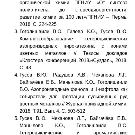
органической химии ПГНИУ «От синтеза
полиэтилена до стереодивергентности:
развитие химии за 100 лет»/ПГНИУ – Пермь,
2018. С. 224-225
Гоголишвили В.О., Гилева К.О., Гусев В.Ю.
Комплексообразование гетероциклических
азопроизводных пирокатехина с ионами
цветных металлов // Тезисы докладов
«Кластера конференций 2018»/Суздаль, 2018.
С. 48
Гусев В.Ю., Радушев А.В., Чеканова Л.Г.,
Байгачёва Е.В., Манылова К.О., Гоголишвили
В.О. Азопроизводные фенола и 1-нафтола как
собиратели для флотации сульфидных руд
цветных металлов // Журнал прикладной химии,
2018. Т.91. Вып. 4, С. 503-512
Гусев В.Ю., Чеканова Л.Г., Байгачёва Е.В.,
Манылова К.О., Гоголишвили В.О.
Гетероциклические и ароматические