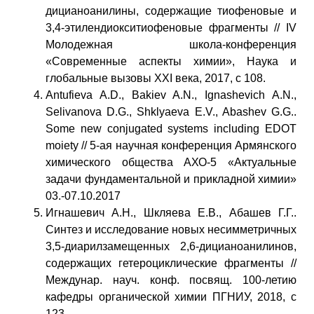
дицианоанилины, содержащие тиофеновые и
3,4-этилендиокситиофеновые фрагменты // IV
Молодежная школа-конференция
«Современные аспекты химии», Наука и
глобальные вызовы XXI века, 2017, с 108.
Antufieva A.D., Bakiev A.N., Ignashevich A.N.,
Selivanova D.G., Shklyaeva E.V., Abashev G.G..
Some new conjugated systems including EDOT
moiety // 5-ая научная конференция Армянского
химического общества АХО-5 «Актуальные
задачи фундаментальной и прикладной химии»
03.-07.10.2017
Игнашевич А.Н., Шкляева Е.В., Абашев Г.Г..
Синтез и исследование новых несимметричных
3,5-диарилзамещенных 2,6-дицианоанилинов,
содержащих гетероциклические фрагменты //
Междунар. науч. конф. посвящ. 100-летию
кафедры органической химии ПГНИУ, 2018, с
123