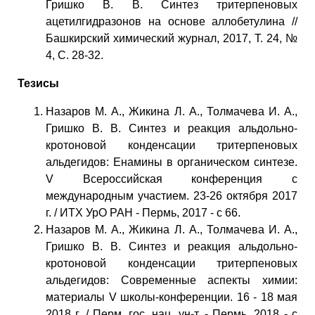
Гришко В. В. Синтез тритерпеновых
ацетилгидразонов на основе аллобетулина //
Башкирский химический журнал, 2017, Т. 24, №
4, С. 28-32.
Тезисы
Назаров М. А., Жикина Л. А., Толмачева И. А.,
Гришко В. В. Синтез и реакция альдольно-
кротоновой конденсации тритерпеновых
альдегидов: Енамины в органическом синтезе.
V Всероссийская конференция с
международным участием. 23-26 октября 2017
г. / ИТХ УрО РАН - Пермь, 2017 - с 66.
Назаров М. А., Жикина Л. А., Толмачева И. А.,
Гришко В. В. Синтез и реакция альдольно-
кротоновой конденсации тритерпеновых
альдегидов: Современные аспекты химии:
материалы V школы-конференции. 16 - 18 мая
2018 г. / Перм. гос. нац. ун-т. - Пермь, 2018 - с