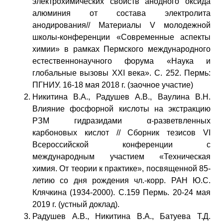
электрохимических свойств анодного оксида
алюминия от состава электролита
анодирования// Материалы V молодежной
школы-конференции «Современные аспекты
химии» в рамках Пермского международного
естественнонаучного форума «Наука и
глобальные вызовы XXI века». C. 252. Пермь:
ПГНИУ. 16-18 мая 2018 г. (заочное участие)
Никитина В.А., Радушев А.В., Ваулина В.Н.
Влияние фосфорной кислоты на экстракцию
РЗМ гидразидами α-разветвленных
карбоновых кислот // Сборник тезисов VI
Всероссийской конференции с
международным участием «Техническая
химия. От теории к практике», посвященной 85-
летию со дня рождения чл.-корр. РАН Ю.С.
Клячкина (1934-2000). С.159 Пермь. 20-24 мая
2019 г. (устный доклад).
Радушев А.В., Никитина В.А., Батуева Т.Д.