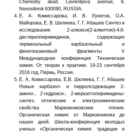
Chemistry akad. Lavrentjeva avenue, 9,
Novosibirsk 630090, RUSSIA.
Е. А. Комиссарова, И. В. Лунегов, О.А.
Майорова, Е. В. Шкляева, Г. Г. Абашев Cинтез и
исследование 2-алкокси(2-алкилтио)-4,6-
дистирилпиримидинов, содержащих
терминальный карбазольный и
фенотиазиновый фрагменты V
Международная конференция Техническая
химия. От теории к практике. 19-23 сентября
2016 год, Пермь, Россия.
Е. А. Комиссарова, Е.В. Шкляева, Г. Г. Абашев
Новые карбазол- и пирролсодежащие 2-
амино-, 2-гидрокси-, 2-меркаптопиримидины:
синтез, оптические и электрохимические
свойства Марковниковские чтения.
Органическая химия: от Марковникова до
наших дней. Школа-конференция молодых
ученых «Органическая химия: традиции и