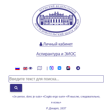
Личный кабинет
Аспирантура и ЭИОС
|
«Je pense, donc je suis» «Cogito ergo sum»
«Я мыслю, следовательно,
я есмь»
Р. Декарт, 1637