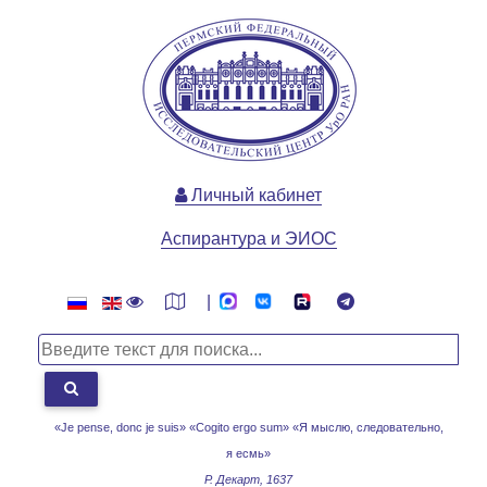
Личный кабинет
Аспирантура и ЭИОС
|
«Je pense, donc je suis» «Cogito ergo sum»
«Я мыслю, следовательно,
я есмь»
Р. Декарт, 1637