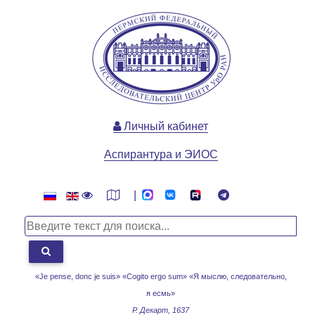
Личный кабинет
Аспирантура и ЭИОС
|
«Je pense, donc je suis» «Cogito ergo sum»
«Я мыслю, следовательно,
я есмь»
Р. Декарт, 1637