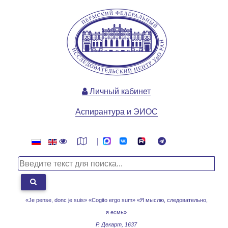
Личный кабинет
Аспирантура и ЭИОС
|
«Je pense, donc je suis» «Cogito ergo sum»
«Я мыслю, следовательно,
я есмь»
Р. Декарт, 1637