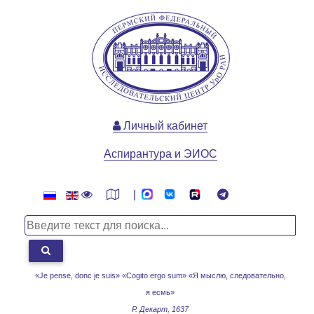
Личный кабинет
Аспирантура и ЭИОС
|
«Je pense, donc je suis» «Cogito ergo sum»
«Я мыслю, следовательно,
я есмь»
Р. Декарт, 1637