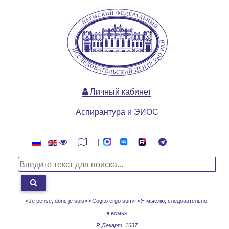
Личный кабинет
Аспирантура и ЭИОС
|
«Je pense, donc je suis» «Cogito ergo sum»
«Я мыслю, следовательно,
я есмь»
Р. Декарт, 1637