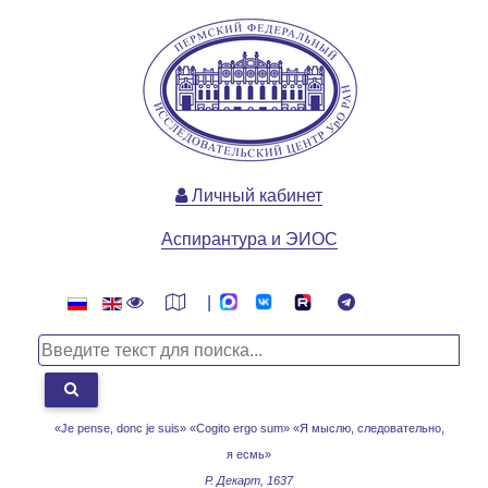
Личный кабинет
Аспирантура и ЭИОС
|
«Je pense, donc je suis» «Cogito ergo sum»
«Я мыслю, следовательно,
я есмь»
Р. Декарт, 1637