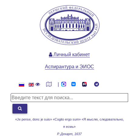
Личный кабинет
Аспирантура и ЭИОС
|
«Je pense, donc je suis» «Cogito ergo sum»
«Я мыслю, следовательно,
я есмь»
Р. Декарт, 1637