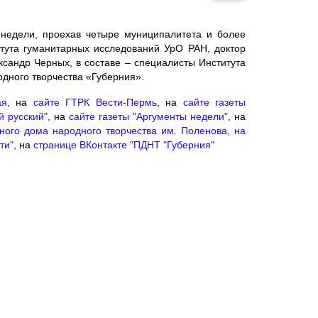
 недели, проехав четыре муниципалитета и более
итута гуманитарных исследований УрО РАН, доктор
ксандр Черных, в составе – специалисты Института
одного творчества «Губерния».
ая
, на
сайте ГТРК Вести-Пермь
, на
сайте газеты
й русский"
, на
сайте газеты "Аргументы недели"
, на
ного дома народного творчества им. Поленова,
на
ти"
, на
странице ВКонтакте "ПДНТ "Губерния"