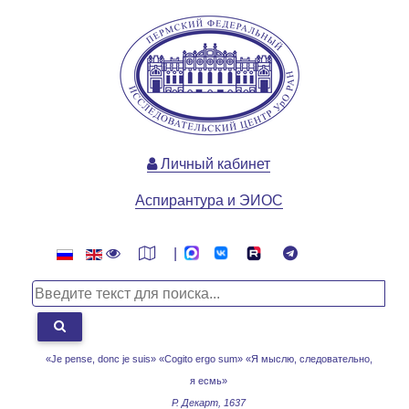
Личный кабинет
Аспирантура и ЭИОС
|
«Je pense, donc je suis» «Cogito ergo sum»
«Я мыслю, следовательно,
я есмь»
Р. Декарт, 1637