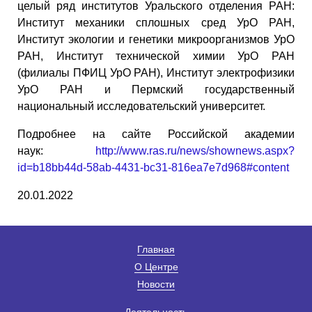
целый ряд институтов Уральского отделения РАН:
Институт механики сплошных сред УрО РАН,
Институт экологии и генетики микроорганизмов УрО
РАН, Институт технической химии УрО РАН
(филиалы ПФИЦ УрО РАН), Институт электрофизики
УрО РАН и Пермский государственный
национальный исследовательский университет.
Подробнее на сайте Российской академии
наук:
http://www.ras.ru/news/shownews.aspx?
id=b18bb44d-58ab-4431-bc31-816ea7e7d968#content
20.01.2022
Главная
О Центре
Новости
Деятельность