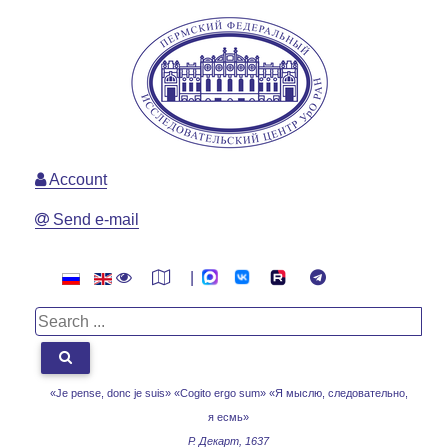
Account
Send e-mail
|
«Je pense, donc je suis» «Cogito ergo sum»
«Я мыслю, следовательно,
я есмь»
Р. Декарт, 1637