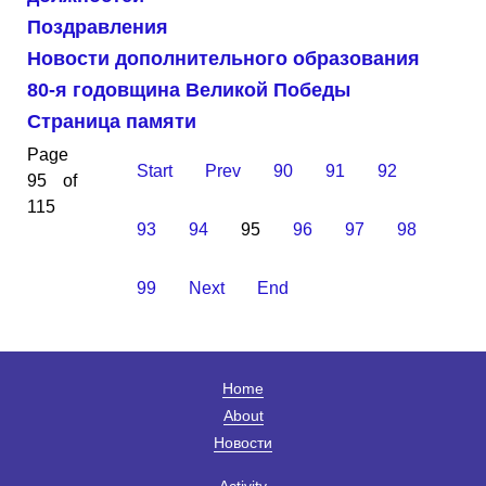
Поздравления
Новости дополнительного образования
80-я годовщина Великой Победы
Страница памяти
Page
Start
Prev
90
91
92
95 of
115
93
94
95
96
97
98
99
Next
End
Home
About
Новости