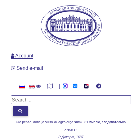
Account
Send e-mail
|
«Je pense, donc je suis» «Cogito ergo sum»
«Я мыслю, следовательно,
я есмь»
Р. Декарт, 1637