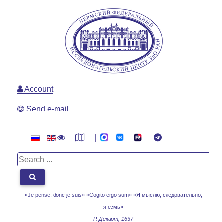
Account
Send e-mail
|
«Je pense, donc je suis» «Cogito ergo sum»
«Я мыслю, следовательно,
я есмь»
Р. Декарт, 1637