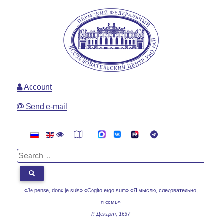
Account
Send e-mail
|
«Je pense, donc je suis» «Cogito ergo sum»
«Я мыслю, следовательно,
я есмь»
Р. Декарт, 1637