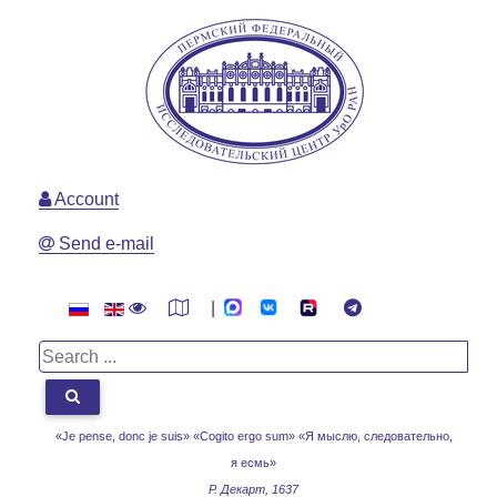
Account
Send e-mail
|
«Je pense, donc je suis» «Cogito ergo sum»
«Я мыслю, следовательно,
я есмь»
Р. Декарт, 1637