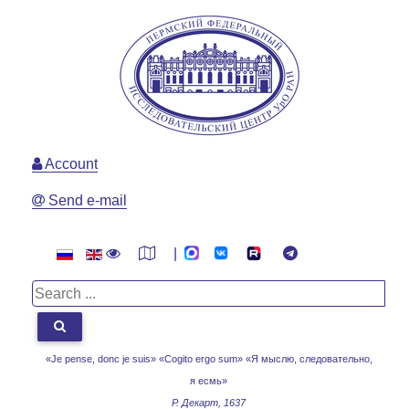
Account
Send e-mail
|
«Je pense, donc je suis» «Cogito ergo sum»
«Я мыслю, следовательно,
я есмь»
Р. Декарт, 1637