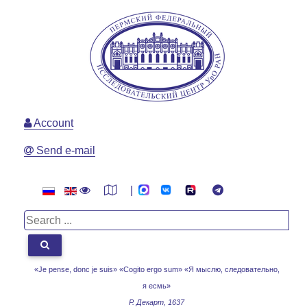
Account
Send e-mail
|
«Je pense, donc je suis» «Cogito ergo sum»
«Я мыслю, следовательно,
я есмь»
Р. Декарт, 1637