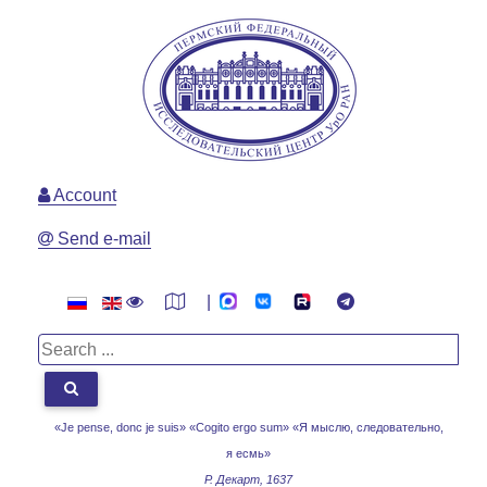
Account
Send e-mail
|
«Je pense, donc je suis» «Cogito ergo sum»
«Я мыслю, следовательно,
я есмь»
Р. Декарт, 1637