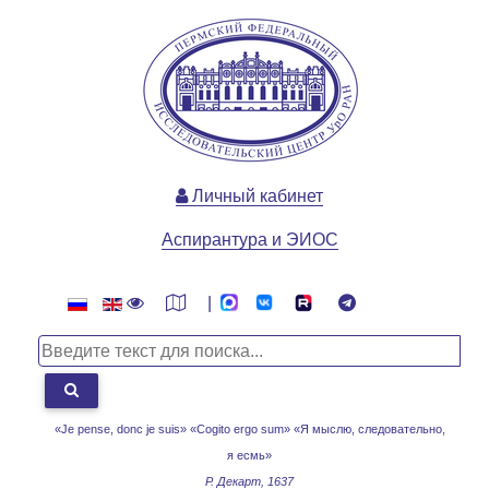
Личный кабинет
Аспирантура и ЭИОС
|
«Je pense, donc je suis» «Cogito ergo sum»
«Я мыслю, следовательно,
я есмь»
Р. Декарт, 1637