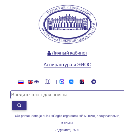
Личный кабинет
Аспирантура и ЭИОС
|
«Je pense, donc je suis» «Cogito ergo sum»
«Я мыслю, следовательно,
я есмь»
Р. Декарт, 1637