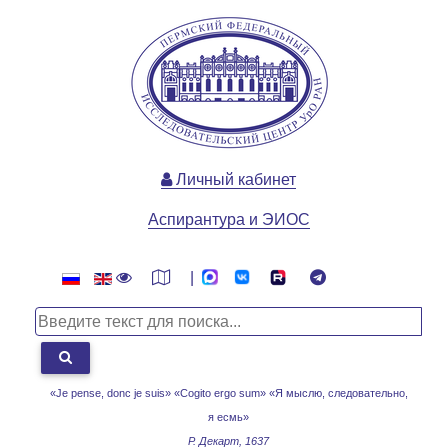
Личный кабинет
Аспирантура и ЭИОС
|
«Je pense, donc je suis» «Cogito ergo sum»
«Я мыслю, следовательно,
я есмь»
Р. Декарт, 1637