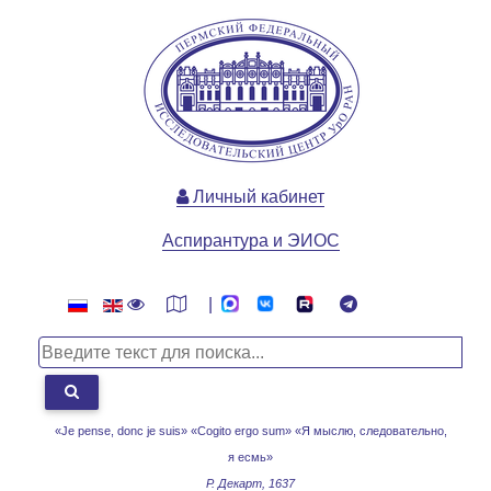
Личный кабинет
Аспирантура и ЭИОС
|
«Je pense, donc je suis» «Cogito ergo sum»
«Я мыслю, следовательно,
я есмь»
Р. Декарт, 1637