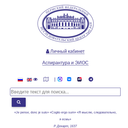
Личный кабинет
Аспирантура и ЭИОС
|
«Je pense, donc je suis» «Cogito ergo sum»
«Я мыслю, следовательно,
я есмь»
Р. Декарт, 1637