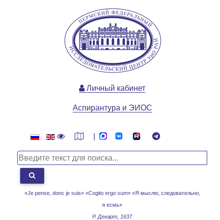
Личный кабинет
Аспирантура и ЭИОС
|
«Je pense, donc je suis» «Cogito ergo sum»
«Я мыслю, следовательно,
я есмь»
Р. Декарт, 1637