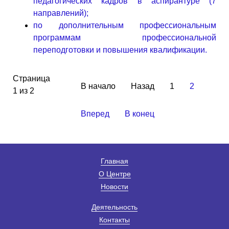
педагогических кадров в аспирантуре (7
направлений);
по дополнительным профессиональным
программам профессиональной
переподготовки и повышения квалификации.
Страница
В начало
Назад
1
2
1 из 2
Вперед
В конец
Главная
О Центре
Новости
Деятельность
Контакты