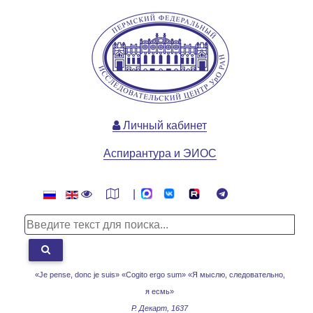
Личный кабинет
Аспирантура и ЭИОС
|
«Je pense, donc je suis» «Cogito ergo sum»
«Я мыслю, следовательно,
я есмь»
Р. Декарт, 1637