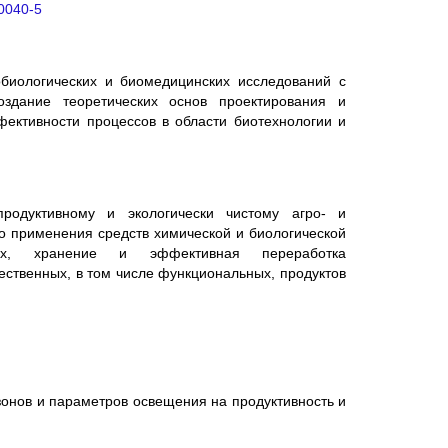
0040-5
обиологических и биомедицинских исследований с
здание теоретических основ проектирования и
ективности процессов в области биотехнологии и
одуктивному и экологически чистому агро- и
го применения средств химической и биологической
ых, хранение и эффективная переработка
ественных, в том числе функциональных, продуктов
онов и параметров освещения на продуктивность и