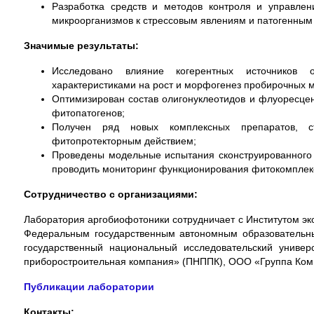
Разработка средств и методов контроля и управлен
микроорганизмов к стрессовым явлениям и патогенным
Значимые результаты:
Исследовано влияние когерентных источников 
характеристиками на рост и морфогенез пробирочных 
Оптимизирован состав олигонуклеотидов и флуоресце
фитопатогенов;
Получен ряд новых комплексных препаратов, 
фитопротекторным действием;
Проведены модельные испытания сконструированного 
проводить мониторинг функционирования фитокомплексо
Сотрудничество с организациями:
Лаборатория аргобиофотоники сотрудничает с Институтом эк
Федеральным государственным автономным образовательн
государственный национальный исследовательский универ
приборостроительная компания» (ПНППК), ООО «Группа Ком
Публикации лаборатории
Контакты: