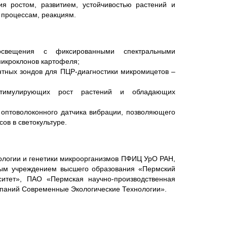
ия ростом, развитием, устойчивостью растений и
 процессам, реакциям.
освещения с фиксированными спектральными
микроклонов картофеля;
нтных зондов для ПЦР-диагностики микромицетов –
стимулирующих рост растений и обладающих
оптоволоконного датчика вибрации, позволяющего
в в светокультуре.
ологии и генетики микроорганизмов ПФИЦ УрО РАН,
ым учреждением высшего образования «Пермский
ситет», ПАО «Пермская научно-производственная
паний Современные Экологические Технологии».