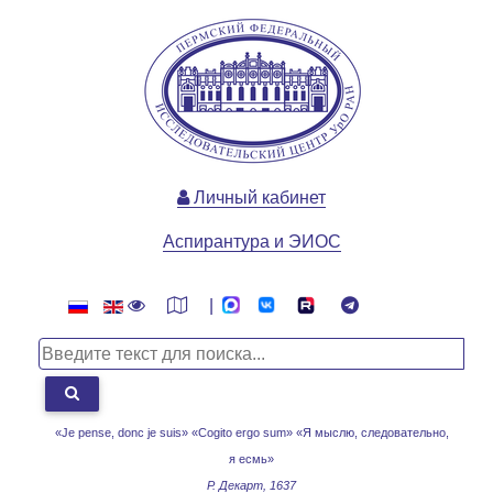
Личный кабинет
Аспирантура и ЭИОС
|
«Je pense, donc je suis» «Cogito ergo sum»
«Я мыслю, следовательно,
я есмь»
Р. Декарт, 1637