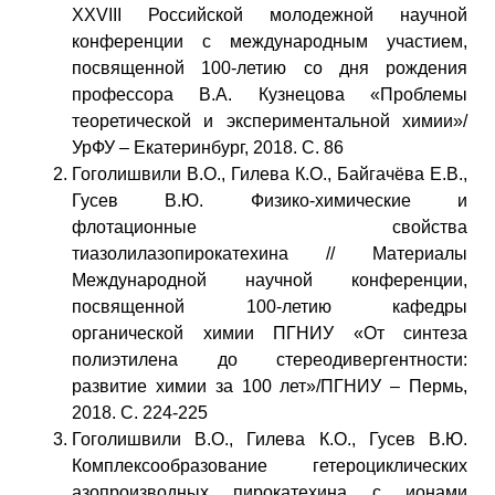
XXVIII Российской молодежной научной
конференции с международным участием,
посвященной 100-летию со дня рождения
профессора В.А. Кузнецова «Проблемы
теоретической и экспериментальной химии»/
УрФУ – Екатеринбург, 2018. С. 86
Гоголишвили В.О., Гилева К.О., Байгачёва Е.В.,
Гусев В.Ю. Физико-химические и
флотационные свойства
тиазолилазопирокатехина // Материалы
Международной научной конференции,
посвященной 100-летию кафедры
органической химии ПГНИУ «От синтеза
полиэтилена до стереодивергентности:
развитие химии за 100 лет»/ПГНИУ – Пермь,
2018. С. 224-225
Гоголишвили В.О., Гилева К.О., Гусев В.Ю.
Комплексообразование гетероциклических
азопроизводных пирокатехина с ионами