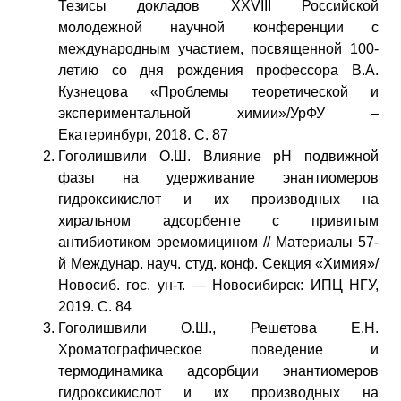
Тезисы докладов XXVIII Российской
молодежной научной конференции с
международным участием, посвященной 100-
летию со дня рождения профессора В.А.
Кузнецова «Проблемы теоретической и
экспериментальной химии»/УрФУ –
Екатеринбург, 2018. С. 87
Гоголишвили О.Ш. Влияние рН подвижной
фазы на удерживание энантиомеров
гидроксикислот и их производных на
хиральном адсорбенте с привитым
антибиотиком эремомицином // Материалы 57-
й Междунар. науч. студ. конф. Секция «Химия»/
Новосиб. гос. ун-т. — Новосибирск: ИПЦ НГУ,
2019. С. 84
Гоголишвили О.Ш., Решетова Е.Н.
Хроматографическое поведение и
термодинамика адсорбции энантиомеров
гидроксикислот и их производных на