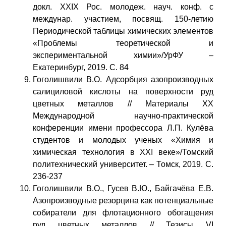
докл. XXIX Рос. молодеж. науч. конф. с
междунар. участием, посвящ. 150-летию
Периодической таблицы химических элементов
«Проблемы теоретической и
экспериментальной химии»/УрФУ –
Екатеринбург, 2019. С. 84
Гоголишвили В.О. Адсорбция азопроизводных
салициловой кислоты на поверхности руд
цветных металлов // Материалы XX
Международной научно-практической
конференции имени профессора Л.П. Кулёва
студентов и молодых ученых «Химия и
химическая технология в XXI веке»/Томский
политехнический университет. – Томск, 2019. С.
236-237
Гоголишвили В.О., Гусев В.Ю., Байгачёва Е.В.
Азопроизводные резорцина как потенциальные
собиратели для флотационного обогащения
руд цветных металлов // Тезисы VI