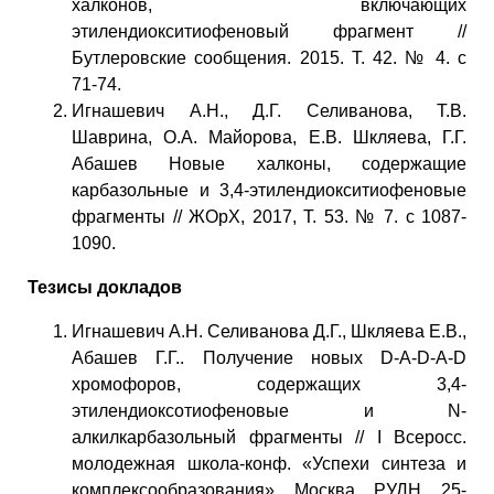
халконов, включающих
этилендиокситиофеновый фрагмент //
Бутлеровские сообщения. 2015. Т. 42. № 4. c
71-74.
Игнашевич А.Н., Д.Г. Селиванова, Т.В.
Шаврина, О.А. Майорова, Е.В. Шкляева, Г.Г.
Абашев Новые халконы, содержащие
карбазольные и 3,4-этилендиокситиофеновые
фрагменты // ЖОрХ, 2017, Т. 53. № 7. c 1087-
1090.
Тезисы докладов
Игнашевич А.Н. Селиванова Д.Г., Шкляева Е.В.,
Абашев Г.Г.. Получение новых D-A-D-A-D
хромофоров, содержащих 3,4-
этилендиоксотиофеновые и N-
алкилкарбазольный фрагменты // I Всеросс.
молодежная школа-конф. «Успехи синтеза и
комплексообразования», Москва, РУДН, 25-