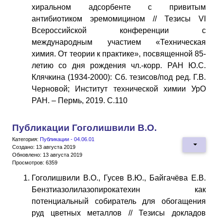
хиральном адсорбенте с привитым
антибиотиком эремомицином // Тезисы VI
Всероссийской конференции с
международным участием «Техническая
химия. От теории к практике», посвященной 85-
летию со дня рождения чл.-корр. РАН Ю.С.
Клячкина (1934-2000): Сб. тезисов/под ред. Г.В.
Черновой; Институт технической химии УрО
РАН. – Пермь, 2019. С.110
Публикации Гоголишвили В.О.
Категория:
Публикации - 04.06.01
Создано: 13 августа 2019
Обновлено: 13 августа 2019
Просмотров: 6359
Гоголишвили В.О., Гусев В.Ю., Байгачёва Е.В.
Бензтиазолилазопирокатехин как
потенциальный собиратель для обогащения
руд цветных металлов // Тезисы докладов