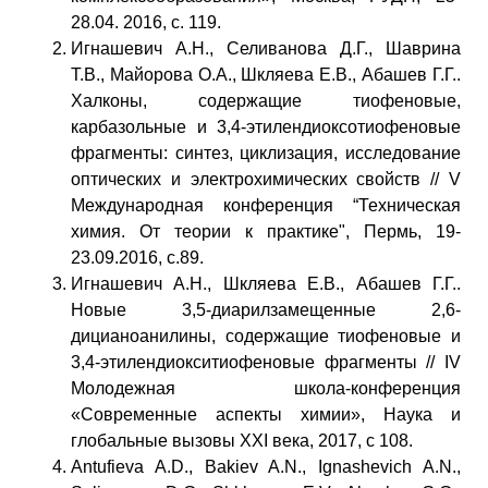
28.04. 2016, с. 119.
Игнашевич А.Н., Селиванова Д.Г., Шаврина
Т.В., Майорова О.А., Шкляева Е.В., Абашев Г.Г..
Халконы, содержащие тиофеновые,
карбазольные и 3,4-этилендиоксотиофеновые
фрагменты: синтез, циклизация, исследование
оптических и электрохимических свойств // V
Международная конференция “Техническая
химия. От теории к практике", Пермь, 19-
23.09.2016, с.89.
Игнашевич А.Н., Шкляева Е.В., Абашев Г.Г..
Новые 3,5-диарилзамещенные 2,6-
дицианоанилины, содержащие тиофеновые и
3,4-этилендиокситиофеновые фрагменты // IV
Молодежная школа-конференция
«Современные аспекты химии», Наука и
глобальные вызовы XXI века, 2017, с 108.
Antufieva A.D., Bakiev A.N., Ignashevich A.N.,