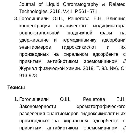
Journal of Liquid Chromatography & Related
Technologies. 2018. V.41. P.561–571.
Гоголишвили О.Ш., Решетова Е.Н. Влияние
концентрации органического модификатора
водно-этанольной подвижной фазы на
удерживание и термодинамику адсорбции
энантиомеров гидроксикислот и их
производных на хиральном адсорбенте с
привитым антибиотиком эремомицином //
Журнал физической химии. 2019. Т. 93. №6. С.
913-923
Тезисы
Гоголишвили О.Ш., Решетова Е.Н.
Закономерности хроматографического
разделения энантиомеров гидроксикислот и их
производных на хиральном адсорбенте с
привитым антибиотиком эремомицином //