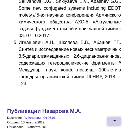
Selivanova D.G., Shklyaeva E.V., Abashev G.G..
Some new conjugated systems including EDOT
moiety // 5-ая научная конференция Армянского
химического общества АХО-5 «Актуальные
задачи фундаментальной и прикладной химии»
03.-07.10.2017
Игнашевич А.Н., Шкляева Е.В., Абашев Г.Г..
Синтез и исследование новых несимметричных
3,5-диарилзамещенных 2,6-дицианоанилинов,
содержащих гетероциклические фрагменты //
Междунар. науч. конф. посвящ. 100-летию
кафедры органической химии ПГНИУ, 2018, с
123
Публикации Назарова М.А.
Категория:
Публикации - 04.06.01
Создано: 13 августа 2019
Обновлено: 13 августа 2019