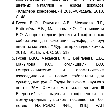
цветных металлов // Тезисы докладов
«Кластера конференций 2018»/Суздаль, 2018.
С. 48
Гусев В.Ю., Радушев А.В., Чеканова Л.Г.,
Байгачёва Е.В., Манылова К.О., Гоголишвили
В.О. Азопроизводные фенола и 1-нафтола как
собиратели для флотации сульфидных руд
цветных металлов // Журнал прикладной химии,
2018. Т.91. Вып. 4, С. 503-512
Гусев В.Ю., Чеканова Л.Г., Байгачёва Е.В.,
Манылова К.О., Гоголишвили В.О.
Гетероциклические и ароматические
азосоединения – новые собиратели для
сульфидных руд // Труды Кольского научного
центра РАН «Химия и материаловедение». III
Всероссийская научная конференция с
международным участием, посвященная 60-
летию ИХТРЭМС ФИЦ КНЦ РАН