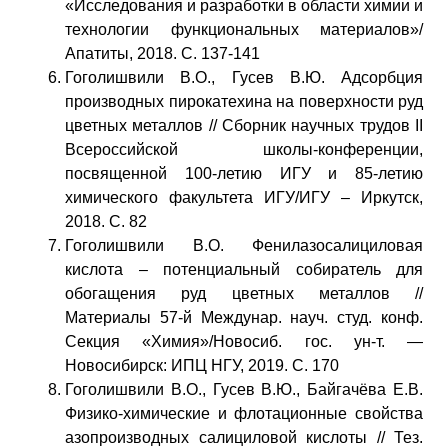
«Исследования и разработки в области химии и
технологии функциональных материалов»/
Апатиты, 2018. С. 137-141
Гоголишвили В.О., Гусев В.Ю. Адсорбция
производных пирокатехина на поверхности руд
цветных металлов // Сборник научных трудов II
Всероссийской школы-конференции,
посвященной 100-летию ИГУ и 85-летию
химического факультета ИГУ/ИГУ – Иркутск,
2018. С. 82
Гоголишвили В.О. Фенилазосалициловая
кислота – потенциальный собиратель для
обогащения руд цветных металлов //
Материалы 57-й Междунар. науч. студ. конф.
Секция «Химия»/Новосиб. гос. ун-т. —
Новосибирск: ИПЦ НГУ, 2019. С. 170
Гоголишвили В.О., Гусев В.Ю., Байгачёва Е.В.
Физико-химические и флотационные свойства
азопроизводных салициловой кислоты // Тез.