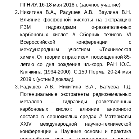
ПГНИУ. 16-18 мая 2018 г. (заочное участие)
Никитина В.А., Радушев А.В., Ваулина В.Н.
Влияние фосфорной кислоты на экстракцию
РЗМ гидразидами α-разветвленных
карбоновых кислот // Сборник тезисов VI
Всероссийской конференции с
международным участием «Техническая
химия. От теории к практике», посвященной 85-
летию со дня рождения чл.-корр. РАН Ю.С.
Клячкина (1934-2000). С.159 Пермь. 20-24 мая
2019 г. (устный доклад).
Радушев А.В., Никитина В.А., Батуева Т.Д.
Потенциальные экстрагенты редкоземельных
металлов – гидразиды разветвленных
карбоновых кислот: влияние анионного
состава в сернокислых средах // Материалы
XXIV международной научно-технической
конференции « Научные основы и практика
переработки руд и техногенного сырья».