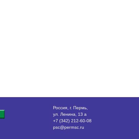
Россия, г. Пермь,
ул. Ленина, 13 а
+7 (342) 212-60-08
psc@permsc.ru