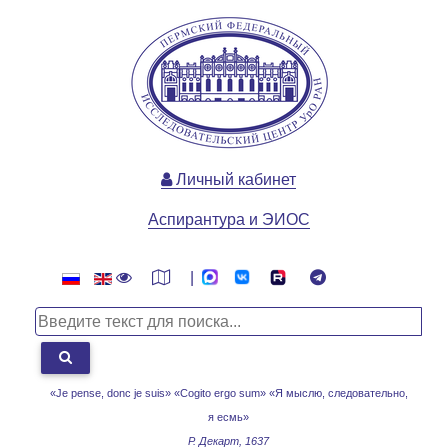
Личный кабинет
Аспирантура и ЭИОС
|
«Je pense, donc je suis» «Cogito ergo sum»
«Я мыслю, следовательно,
я есмь»
Р. Декарт, 1637