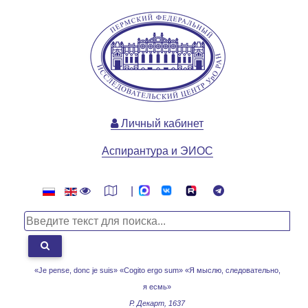
Личный кабинет
Аспирантура и ЭИОС
|
«Je pense, donc je suis» «Cogito ergo sum»
«Я мыслю, следовательно,
я есмь»
Р. Декарт, 1637