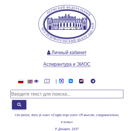
Личный кабинет
Аспирантура и ЭИОС
|
«Je pense, donc je suis» «Cogito ergo sum»
«Я мыслю, следовательно,
я есмь»
Р. Декарт, 1637