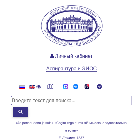
Личный кабинет
Аспирантура и ЭИОС
|
«Je pense, donc je suis» «Cogito ergo sum»
«Я мыслю, следовательно,
я есмь»
Р. Декарт, 1637