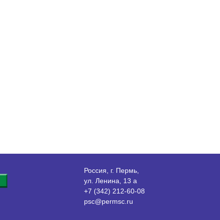
Россия, г. Пермь,
ул. Ленина, 13 а
+7 (342) 212-60-08
psc@permsc.ru