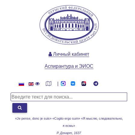
Личный кабинет
Аспирантура и ЭИОС
|
«Je pense, donc je suis» «Cogito ergo sum»
«Я мыслю, следовательно,
я есмь»
Р. Декарт, 1637