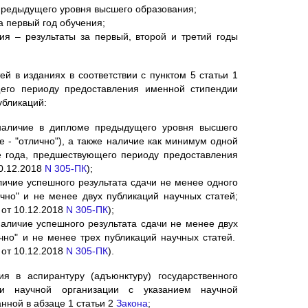
предыдущего уровня высшего образования;
а первый год обучения;
ия – результаты за первый, второй и третий годы
ей в изданиях в соответствии с пунктом 5 статьи 1
его периоду предоставления именной стипендии
убликаций:
наличие в дипломе предыдущего уровня высшего
 - "отлично"), а также наличие как минимум одной
ие года, предшествующего периоду предоставления
10.12.2018
N 305-ПК
);
личие успешного результата сдачи не менее одного
ично" и не менее двух публикаций научных статей;
, от 10.12.2018
N 305-ПК
);
наличие успешного результата сдачи не менее двух
ично" и не менее трех публикаций научных статей.
, от 10.12.2018
N 305-ПК
).
я в аспирантуру (адъюнктуру) государственного
ли научной организации с указанием научной
анной в абзаце 1 статьи 2
Закона
;