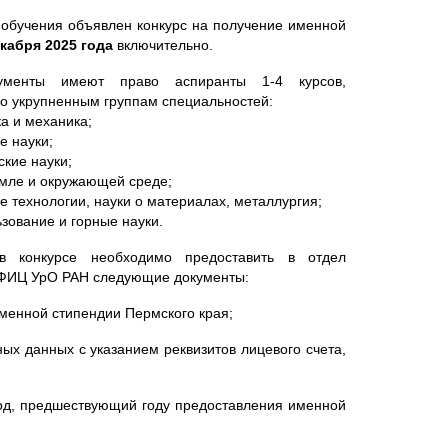
да обучения объявлен конкурс на получение именной
екабря 2025 года
включительно.
ументы имеют право аспиранты 1-4 курсов,
о укрупненным группам специальностей:
ка и механика;
е науки;
ские науки;
земле и окружающей среде;
ие технологии, науки о материалах, металлургия;
ьзование и горные науки.
в конкурсе необходимо предоставить в отдел
ФИЦ УрО РАН следующие документы:
именной стипендии Пермского края;
ых данных с указанием реквизитов лицевого счета,
 год, предшествующий году предоставления именной