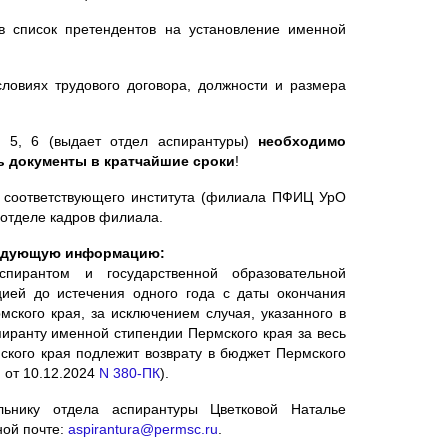
в список претендентов на установление именной
словиях трудового договора, должности и размера
 5, 6 (выдает отдел аспирантуры)
необходимо
 документы в кратчайшие сроки
!
м соответствующего института (филиала ПФИЦ УрО
 отделе кадров филиала.
следующую информацию:
ирантом и государственной образовательной
цией до истечения одного года с даты окончания
ского края, за исключением случая, указанного в
иранту именной стипендии Пермского края за весь
кого края подлежит возврату в бюджет Пермского
 от 10.12.2024
N 380-ПК
).
нику отдела аспирантуры Цветковой Наталье
ной почте:
aspirantura@permsc.ru
.